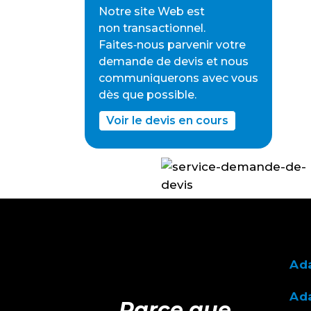
Notre site Web est
non transactionnel.
Faites‑nous parvenir votre
demande de devis et nous
communiquerons avec vous
dès que possible.
Voir le devis en cours
Ad
Ada
Parce que