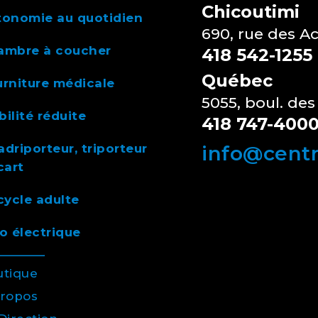
Chicoutimi
tonomie au quotidien
690, rue des A
ambre à coucher
418 542-1255
Québec
rniture médicale
5055, boul. des
ilité réduite
418 747-400
driporteur, triporteur
info@cent
cart
cycle adulte
o électrique
utique
propos