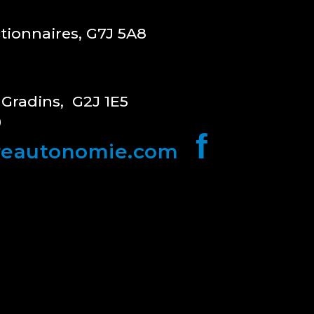
ctionnaires, G7J 5A8
 Gradins, G2J 1E5
0
f
reautonomie.com