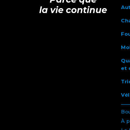
Au
la vie continue
Ch
Fou
Mob
Qua
et 
Tri
Vél
Bo
À 