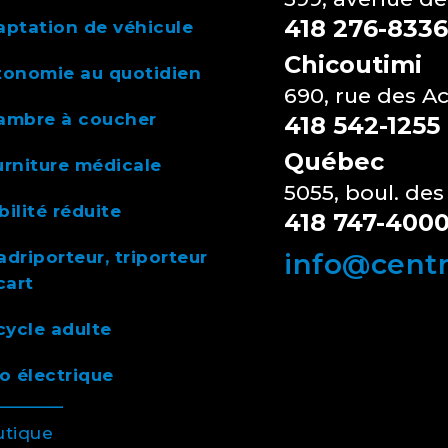
418 276-8336
ptation de véhicule
Chicoutimi
tonomie au quotidien
690, rue des A
ambre à coucher
418 542-1255
Québec
rniture médicale
5055, boul. des
ilité réduite
418 747-400
driporteur, triporteur
info@cent
cart
cycle adulte
o électrique
utique