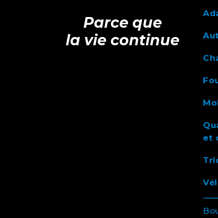
Ada
Parce que
Au
la vie continue
Ch
Fou
Mob
Qua
et 
Tri
Vél
Bo