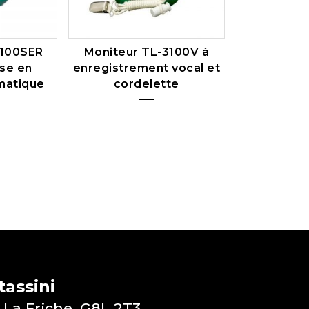
2100SER
Moniteur TL-3100V à
ise en
enregistrement vocal et
matique
cordelette
assini
 La Friche, G8L 2T3