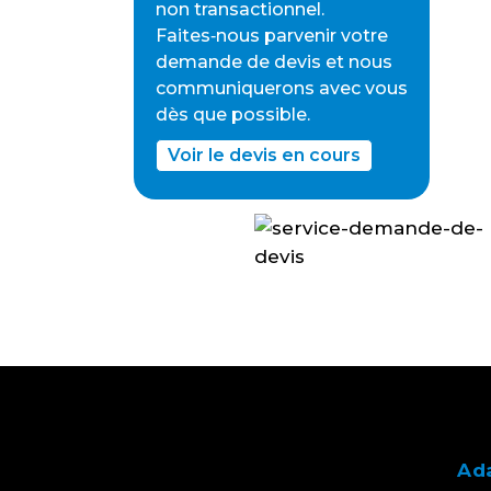
non transactionnel.
Faites‑nous parvenir votre
demande de devis et nous
communiquerons avec vous
dès que possible.
Voir le devis en cours
Ad