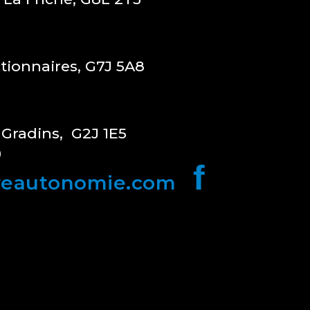
ctionnaires, G7J 5A8
 Gradins, G2J 1E5
0
f
reautonomie.com