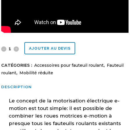
Roue
AJOUTER AU DEVIS
motorisée
CATÉGORIES :
Accessoires pour fauteuil roulant
,
Fauteuil
E-
roulant
,
Mobilité réduite
Motion
DESCRIPTION
quantity
Le concept de la motorisation électrique e-
motion est tout simple: il est possible de
combiner les roues motrices e-motion à
presque tous les fauteuils roulants existants