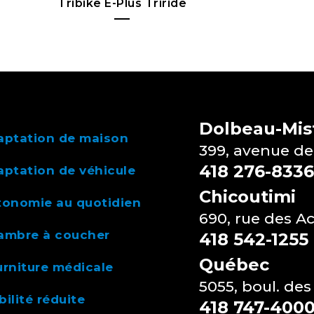
Tribike E-Plus Triride
Dolbeau-Mist
aptation de maison
399, avenue de
418 276-8336
ptation de véhicule
Chicoutimi
tonomie au quotidien
690, rue des A
ambre à coucher
418 542-1255
Québec
rniture médicale
5055, boul. des
ilité réduite
418 747-400