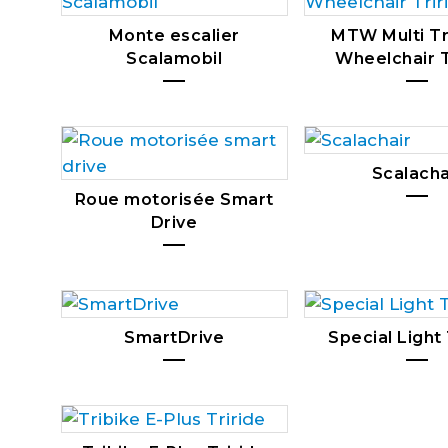
Monte escalier
MTW Multi Tr
Scalamobil
Wheelchair T
Scalacha
Roue motorisée Smart
Drive
SmartDrive
Special Light 