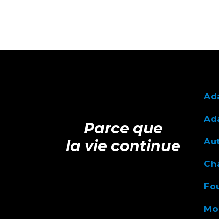
Ad
Ada
Parce que
Au
la vie continue
Ch
Fou
Mob