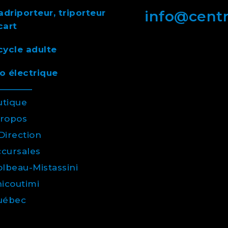
driporteur, triporteur
info@cent
cart
cycle adulte
o électrique
utique
propos
Direction
cursales
lbeau-Mistassini
icoutimi
uébec