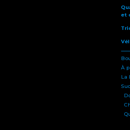
Qua
et 
Tri
Vél
Bo
À 
La 
Suc
Do
Ch
Q