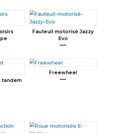
oisirs
Fauteuil motorisé Jazzy
mpe
Evo
Freewheel
nt tandem