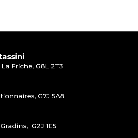
assini
 La Friche, G8L 2T3
ctionnaires, G7J 5A8
 Gradins, G2J 1E5
0