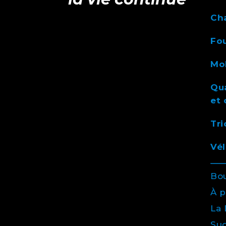
Ch
Fou
Mob
Qua
et 
Tri
Vél
Bo
À 
La 
Suc