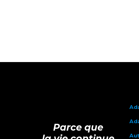
Ad
Ada
Parce que
Au
la vie continue