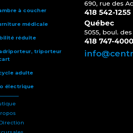
690, rue des A
ambre à coucher
418 542-1255
Québec
rniture médicale
5055, boul. des
ilité réduite
418 747-400
driporteur, triporteur
info@cent
cart
cycle adulte
o électrique
utique
propos
Direction
cursales