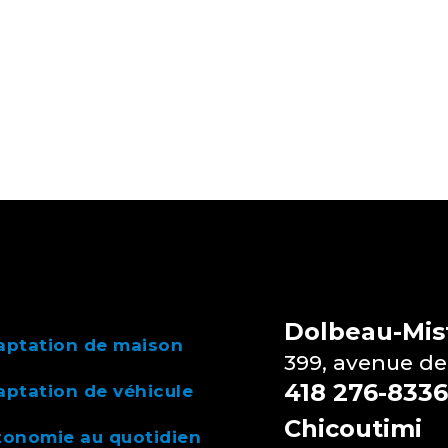
Dolbeau-Mist
aptation de maison
399, avenue de
418 276-8336
ptation de véhicule
Chicoutimi
tonomie au quotidien