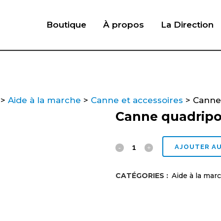
Boutique
À propos
La Direction
>
Aide à la marche
>
Canne et accessoires
>
Canne
Canne quadripo
Canne
AJOUTER AU
quadripode
CATÉGORIES :
Aide à la mar
petit
base
quantity