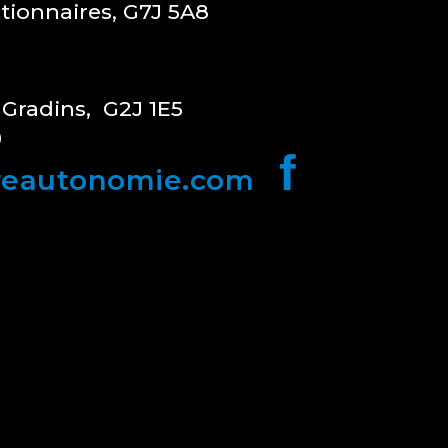
ctionnaires, G7J 5A8
 Gradins, G2J 1E5
0
f
reautonomie.com