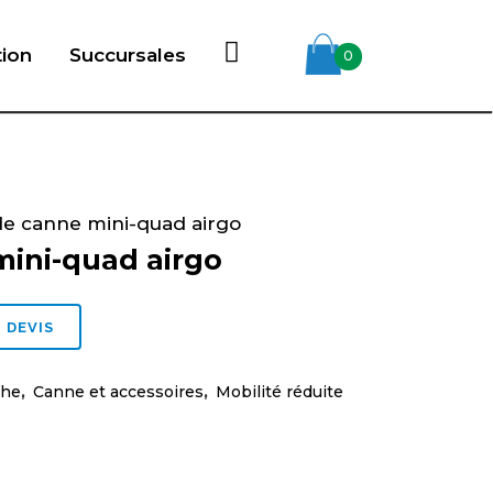
tion
Succursales
0
de canne mini-quad airgo
mini-quad airgo
 DEVIS
che
,
Canne et accessoires
,
Mobilité réduite