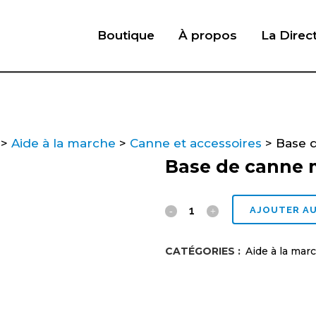
Boutique
À propos
La Direc
>
Aide à la marche
>
Canne et accessoires
>
Base 
Base de canne 
Base
AJOUTER AU
de
CATÉGORIES :
Aide à la mar
canne
mini-
quad