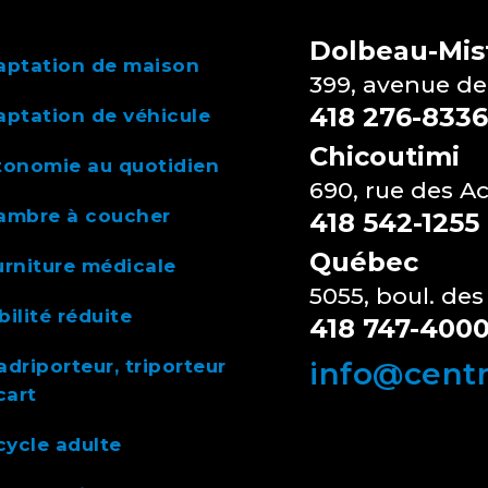
Dolbeau-Mist
aptation de maison
399, avenue de
418 276-8336
ptation de véhicule
Chicoutimi
tonomie au quotidien
690, rue des A
ambre à coucher
418 542-1255
Québec
rniture médicale
5055, boul. des
ilité réduite
418 747-400
driporteur, triporteur
info@cent
cart
cycle adulte