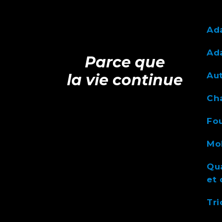
Ad
Ada
Parce que
Au
la vie continue
Ch
Fou
Mob
Qua
et 
Tri