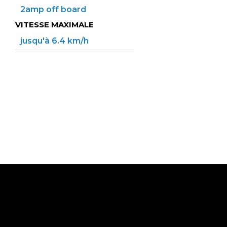
2amp off board
VITESSE MAXIMALE
jusqu'à 6.4 km/h