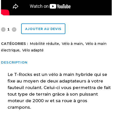
Vélo
AJOUTER AU DEVIS
à
CATÉGORIES :
Mobilité réduite
,
Vélo à main
,
Vélo à main
main
électrique
,
Vélo adapté
Hybride
DESCRIPTION
T-
Le T-Rocks est un vélo à main hybride qui se
Rocks
fixe au moyen de deux adaptateurs à votre
quantity
fauteuil roulant. Celui-ci vous permettra de fait
tout type de terrain grâce à son puissant
moteur de 2000 w et sa roue à gros
crampons.