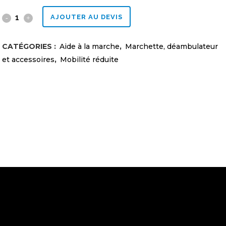
Déambulateur
AJOUTER AU DEVIS
hauteur
CATÉGORIES :
Aide à la marche
,
Marchette, déambulateur
siège
et accessoires
,
Mobilité réduite
ajustable
roues
6''
rouge
quantity