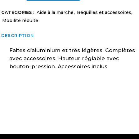
aluminium
CATÉGORIES :
Aide à la marche
,
Béquilles et accessoires
,
adulte
Mobilité réduite
5'10''-6'6''
DESCRIPTION
(paire)
Faites d’aluminium et très légères. Complètes
quantity
avec accessoires. Hauteur réglable avec
bouton-pression. Accessoires inclus.