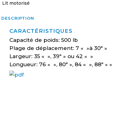
Lit motorisé
Easy
DESCRIPTION
care
CARACTÉRISTIQUES
quantity
Capacité de poids: 500 lb
Plage de déplacement: 7 « »à 30″ »
Largeur: 35 « », 39″ » ou 42 « »
Longueur: 76 « », 80″ », 84 « », 88″ » »