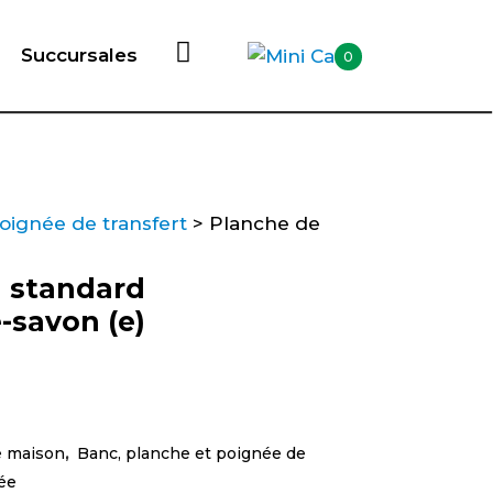
Succursales
0
oignée de transfert
>
Planche de
n standard
-savon (e)
e maison
,
Banc, planche et poignée de
tée