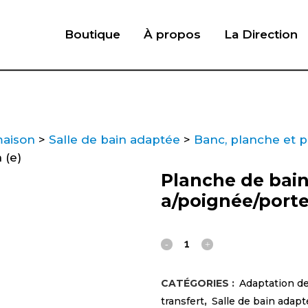
Boutique
À propos
La Direction
maison
>
Salle de bain adaptée
>
Banc, planche et p
 (e)
Planche de bai
a/poignée/porte
Planche
de
CATÉGORIES :
Adaptation d
bain
transfert
,
Salle de bain adap