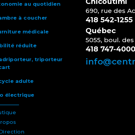
Chicoutimi
tonomie au quotidien
690, rue des A
ambre à coucher
418 542-1255
Québec
rniture médicale
5055, boul. des
ilité réduite
418 747-400
driporteur, triporteur
info@cent
cart
cycle adulte
o électrique
utique
propos
Direction