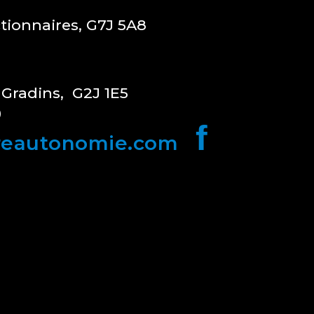
ctionnaires, G7J 5A8
 Gradins, G2J 1E5
0
f
reautonomie.com