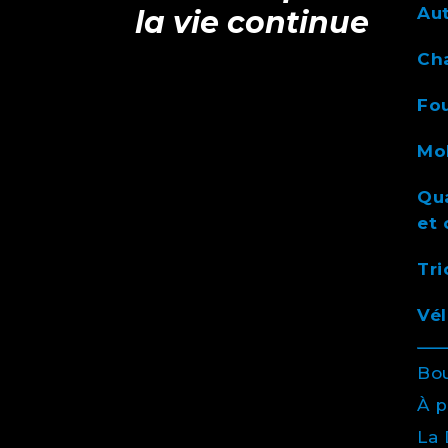
Au
la vie continue
Ch
Fou
Mob
Qua
et 
Tri
Vél
Bo
À 
La 