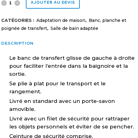
Banc
AJOUTER AU DEVIS
de
CATÉGORIES :
Adaptation de maison
,
Banc, planche et
transfert
poignée de transfert
,
Salle de bain adaptée
coulissant
DESCRIPTION
universel
Le banc de transfert glisse de gauche à droite
quantity
pour faciliter l’entrée dans la baignoire et la
sortie.
Se plie à plat pour le transport et le
rangement.
Livré en standard avec un porte-savon
amovible.
Livré avec un filet de sécurité pour rattraper
les objets personnels et éviter de se pencher.
Ceinture de sécurité comprise.