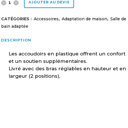
Appuis
AJOUTER AU DEVIS
de
CATÉGORIES :
Accessoires
,
Adaptation de maison
,
Salle de
sécurité
bain adaptée
de
DESCRIPTION
toilette
Les accoudoirs en plastique offrent un confort
ajustables
et un soutien supplémentaires.
quantity
Livré avec des bras réglables en hauteur et en
largeur (2 positions).